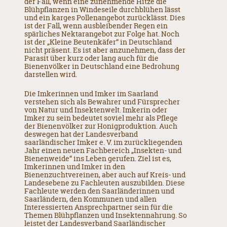
der Fall, wenn eine zunehmende Hitze die
Blühpflanzen in Windeseile durchblühen lässt
und ein karges Pollenangebot zurücklässt. Dies
ist der Fall, wenn ausbleibender Regen ein
spärliches Nektarangebot zur Folge hat. Noch
ist der „Kleine Beutenkäfer“ in Deutschland
nicht präsent. Es ist aber anzunehmen, dass der
Parasit über kurz oder lang auch für die
Bienenvölker in Deutschland eine Bedrohung
darstellen wird.
Die Imkerinnen und Imker im Saarland
verstehen sich als Bewahrer und Fürsprecher
von Natur und Insektenwelt. Imkerin oder
Imker zu sein bedeutet soviel mehr als Pflege
der Bienenvölker zur Honigproduktion. Auch
deswegen hat der Landesverband
saarländischer Imker e. V. im zurückliegenden
Jahr einen neuen Fachbereich „Insekten- und
Bienenweide“ ins Leben gerufen. Ziel ist es,
Imkerinnen und Imker in den
Bienenzuchtvereinen, aber auch auf Kreis- und
Landesebene zu Fachleuten auszubilden. Diese
Fachleute werden den Saarländerinnen und
Saarländern, den Kommunen und allen
Interessierten Ansprechpartner sein für die
Themen Blühpflanzen und Insektennahrung. So
leistet der Landesverband Saarländischer