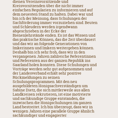
dienen Vereinsvorsitzende und
Kreisvorsitzenden über die nicht immer
einfachen Regularien zu informieren und auf
dem neuesten Stand zu halten. Dabei war und
bin ich der Meinung, dass Schulungen der
Sachförderung immer vorzuziehen sind. Beuten
und Schleudern werden irgendwann
abgeschrieben in der Ecke der
Bienenlehrstände enden. Es ist das Wissen und
das praktische Können, das die Zeit überdauert
und das wir an folgende Generationen von
Imkerinnen und Imkern weitergeben können.
Deshalb bin ich sehr froh, dass wir in den
vergangenen Jahren zahlreiche Referentinnen
und Referenten aus der ganzen Republik ins
Saarland holen konnten. Diese Schulungen und
Vorträge werden sehr gut aufgenommen und
der Landesverband erhält sehr positive
Rückmeldungen zu seinen
Schulungsprogrammen. Mit den neu
ausgebildeten Honigsachverständigen um
Sabine Dietz, die sich mittlerweile aus allen
Landkreisen rekrutieren, ist eine motivierte
und sachkundige Gruppe entstanden, die
inzwischen die Honigschulungen im ganzen
Land bestreitet. Ich bin überzeugt, dass wir in
wenigen Jahren eine parallele Gruppe ähnlich
sachkundiger und engagierter