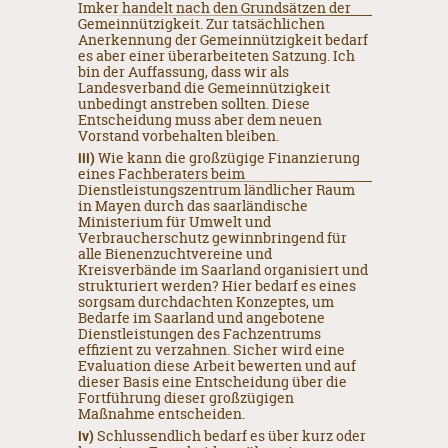
Imker handelt nach den Grundsätzen der
Gemeinnützigkeit. Zur tatsächlichen
Anerkennung der Gemeinnützigkeit bedarf
es aber einer überarbeiteten Satzung. Ich
bin der Auffassung, dass wir als
Landesverband die Gemeinnützigkeit
unbedingt anstreben sollten. Diese
Entscheidung muss aber dem neuen
Vorstand vorbehalten bleiben.
iii)
Wie kann die großzügige Finanzierung
eines Fachberaters beim
Dienstleistungszentrum ländlicher Raum
in Mayen durch das saarländische
Ministerium für Umwelt und
Verbraucherschutz gewinnbringend für
alle Bienenzuchtvereine und
Kreisverbände im Saarland organisiert und
strukturiert werden? Hier bedarf es eines
sorgsam durchdachten Konzeptes, um
Bedarfe im Saarland und angebotene
Dienstleistungen des Fachzentrums
effizient zu verzahnen. Sicher wird eine
Evaluation diese Arbeit bewerten und auf
dieser Basis eine Entscheidung über die
Fortführung dieser großzügigen
Maßnahme entscheiden.
iv)
Schlussendlich bedarf es über kurz oder