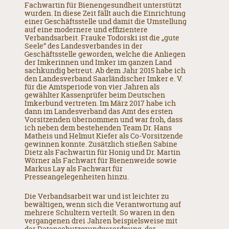
Fachwartin für Bienengesundheit unterstützt
wurden. In diese Zeit fällt auch die Einrichtung
einer Geschäftsstelle und damit die Umstellung
auf eine modernere und effizientere
Verbandsarbeit. Frauke Todorski ist die „gute
Seele“ des Landesverbandes in der
Geschäftsstelle geworden, welche die Anliegen
der Imkerinnen und Imker im ganzen Land
sachkundig betreut. Ab dem Jahr 2015 habe ich
den Landesverband Saarländischer Imker e. V.
für die Amtsperiode von vier Jahren als
gewählter Kassenprüfer beim Deutschen
Imkerbund vertreten. Im März 2017 habe ich
dann im Landesverband das Amt des ersten
Vorsitzenden übernommen und war froh, dass
ich neben dem bestehenden Team Dr. Hans
Matheis und Helmut Kiefer als Co-Vorsitzende
gewinnen konnte. Zusätzlich stießen Sabine
Dietz als Fachwartin für Honig und Dr. Martin
Wörner als Fachwart für Bienenweide sowie
Markus Lay als Fachwart für
Presseangelegenheiten hinzu.
Die Verbandsarbeit war und ist leichter zu
bewältigen, wenn sich die Verantwortung auf
mehrere Schultern verteilt. So waren in den
vergangenen drei Jahren beispielsweise mit