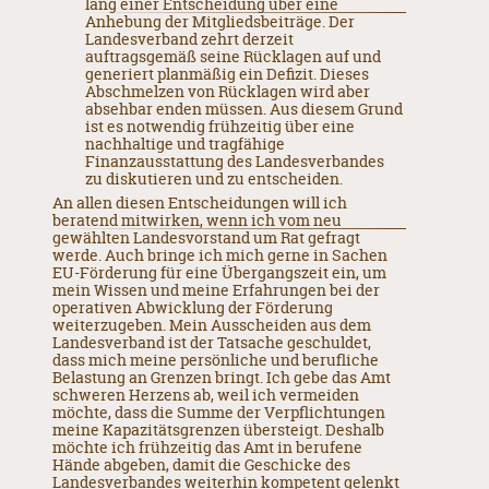
lang einer Entscheidung über eine
Anhebung der Mitgliedsbeiträge. Der
Landesverband zehrt derzeit
auftragsgemäß seine Rücklagen auf und
generiert planmäßig ein Defizit. Dieses
Abschmelzen von Rücklagen wird aber
absehbar enden müssen. Aus diesem Grund
ist es notwendig frühzeitig über eine
nachhaltige und tragfähige
Finanzausstattung des Landesverbandes
zu diskutieren und zu entscheiden.
An allen diesen Entscheidungen will ich
beratend mitwirken, wenn ich vom neu
gewählten Landesvorstand um Rat gefragt
werde. Auch bringe ich mich gerne in Sachen
EU-Förderung für eine Übergangszeit ein, um
mein Wissen und meine Erfahrungen bei der
operativen Abwicklung der Förderung
weiterzugeben. Mein Ausscheiden aus dem
Landesverband ist der Tatsache geschuldet,
dass mich meine persönliche und berufliche
Belastung an Grenzen bringt. Ich gebe das Amt
schweren Herzens ab, weil ich vermeiden
möchte, dass die Summe der Verpflichtungen
meine Kapazitätsgrenzen übersteigt. Deshalb
möchte ich frühzeitig das Amt in berufene
Hände abgeben, damit die Geschicke des
Landesverbandes weiterhin kompetent gelenkt