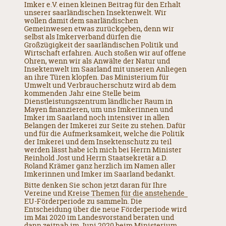
Imker e.V. einen kleinen Beitrag für den Erhalt
unserer saarländischen Insektenwelt. Wir
wollen damit dem saarländischen
Gemeinwesen etwas zurückgeben, denn wir
selbst als Imkerverband dürfen die
Großzügigkeit der saarländischen Politik und
Wirtschaft erfahren. Auch stoßen wir auf offene
Ohren, wenn wir als Anwälte der Natur und
Insektenwelt im Saarland mit unseren Anliegen
an ihre Türen klopfen. Das Ministerium für
Umwelt und Verbraucherschutz wird ab dem
kommenden Jahr eine Stelle beim
Dienstleistungszentrum ländlicher Raum in
Mayen finanzieren, um uns Imkerinnen und
Imker im Saarland noch intensiver in allen
Belangen der Imkerei zur Seite zu stehen. Dafür
und für die Aufmerksamkeit, welche die Politik
der Imkerei und dem Insektenschutz zu teil
werden lässt habe ich mich bei Herrn Minister
Reinhold Jost und Herrn Staatsekretär a.D.
Roland Krämer ganz herzlich im Namen aller
Imkerinnen und Imker im Saarland bedankt.
Bitte denken Sie schon jetzt daran für Ihre
Vereine und Kreise Themen für die anstehende
EU-Förderperiode zu sammeln. Die
Entscheidung über die neue Förderperiode wird
im Mai 2020 im Landesvorstand beraten und
dann zeitnah im Juni 2020 beim Ministerium