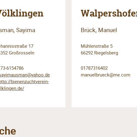
Völklingen
Walpershofe
sman, Sayima
Brück, Manuel
hannisstraße 17
Mühlenstraße 5
352 Großrosseln
66292 Riegelsberg
173-6154786
01787316402
sayimausman@yahoo.de
manuelbrueck@me.com
http://bienenzuchtverein-
lklingen.de/
che