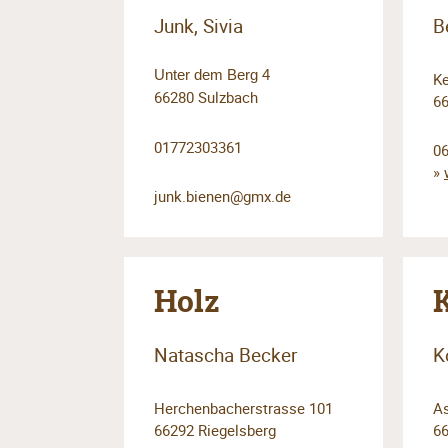
Junk, Sivia
B
Unter dem Berg 4
Ke
66280 Sulzbach
66
01772303361
0
»
junk.bienen@gmx.de
Holz
Natascha Becker
K
Herchenbacherstrasse 101
As
66292 Riegelsberg
66