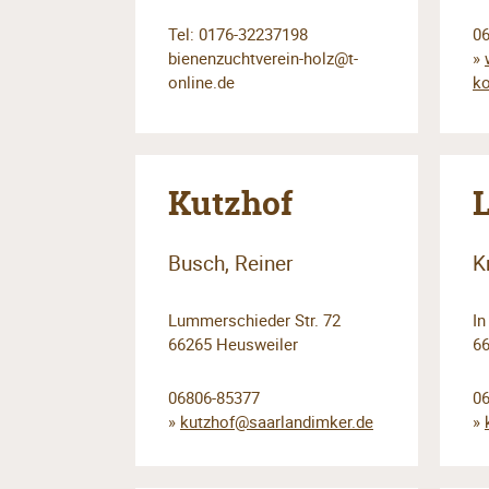
Tel: 0176-32237198
0
bienenzuchtverein-holz@t-
»
online.de
ko
Kutzhof
Busch, Reiner
K
Lummerschieder Str. 72
In
66265 Heusweiler
6
06806-85377
0
»
kutzhof@saarlandimker.de
»