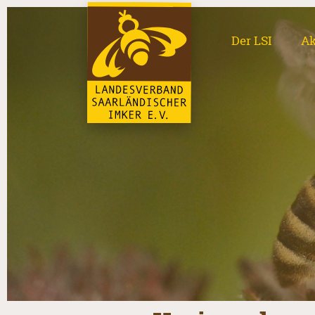
Der LSI
Ak