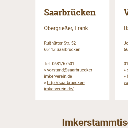
Saarbrücken
Obergrießer, Frank
U
Rußhütter Str. 52
Jo
66113 Saarbrücken
66
Tel. 0681/67501
0
»
vorstand@saarbruecker-
»
imkerverein.de
»
»
http://saarbruecker-
vö
imkerverein.de/
Imkerstammtis