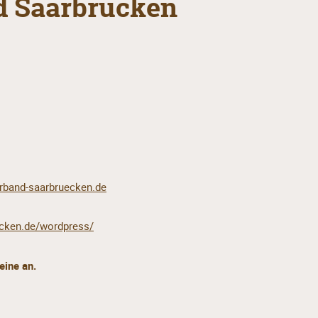
d Saarbrücken
rband-saarbruecken.de
ecken.de/wordpress/
eine an.