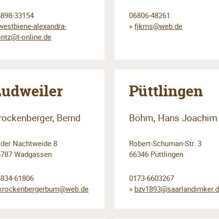
6898-33154
06806-48261
westbiene-alexandra-
»
fjkms@web.de
ntz@t-online.de
Ludweiler
Püttlingen
rockenberger, Bernd
Böhm, Hans Joachim
 der Nachtweide 8
Robert-Schuman-Str. 3
6787 Wadgassen
66346 Püttlingen
6834-61806
0173-6603267
krockenbergerbum@web.de
»
bzv1893@saarlandimker.