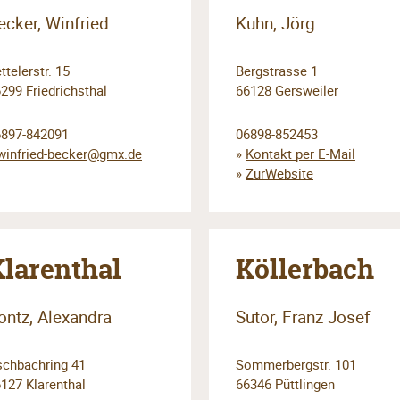
ecker, Winfried
Kuhn, Jörg
ttelerstr. 15
Bergstrasse 1
299 Friedrichsthal
66128 Gersweiler
6897-842091
06898-852453
winfried-becker@gmx.de
»
Kontakt per E-Mail
»
ZurWebsite
Klarenthal
Köllerbach
ontz, Alexandra
Sutor, Franz Josef
chbachring 41
Sommerbergstr. 101
127 Klarenthal
66346 Püttlingen