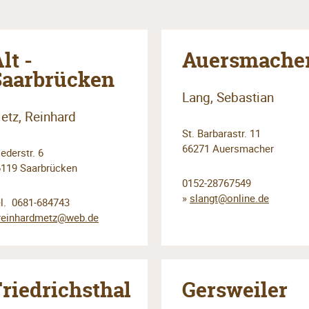
lt -
Auersmache
Saarbrücken
Lang, Sebastian
etz, Reinhard
St. Barbarastr. 11
66271 Auersmacher
iederstr. 6
119 Saarbrücken
0152-28767549
»
slangt@online.de
l. 0681-684743
reinhardmetz@web.de
riedrichsthal
Gersweiler