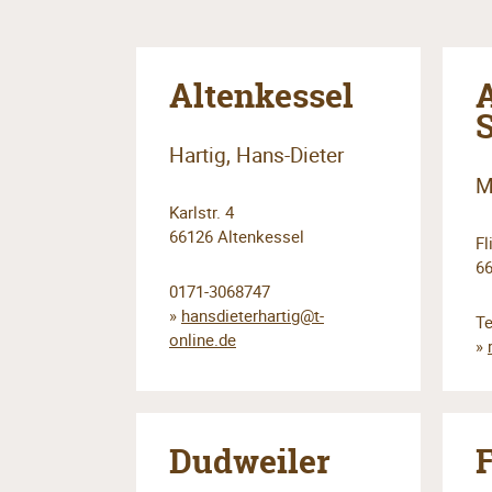
Altenkessel
A
Hartig, Hans-Dieter
M
Karlstr. 4
66126 Altenkessel
Fl
66
0171-3068747
»
hansdieterhartig@t-
Te
online.de
»
Dudweiler
F