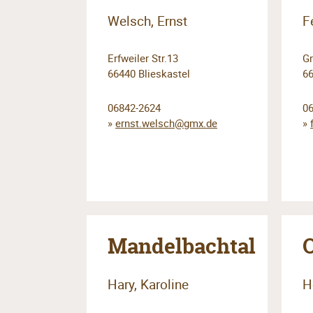
Welsch, Ernst
F
Erfweiler Str.13
Gr
66440 Blieskastel
6
06842-2624
0
»
ernst.welsch@gmx.de
»
Mandelbachtal
Hary, Karoline
H