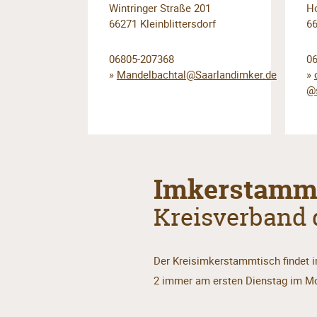
Wintringer Straße 201
H
66271 Kleinblittersdorf
66
06805-207368
0
»
Mandelbachtal@Saarlandimker.de
»
@s
Imkerstamm
Kreisverband d
Der Kreisimkerstammtisch findet in
2 immer am ersten Dienstag im Mon