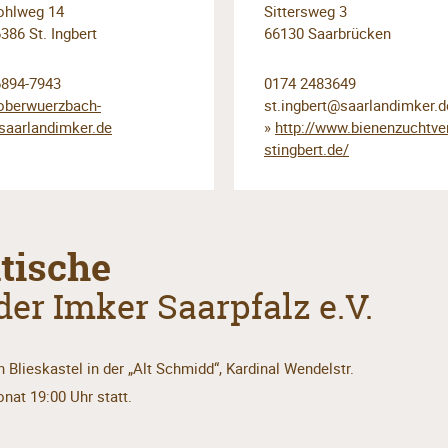
ohlweg 14
Sittersweg 3
386 St. Ingbert
66130 Saarbrücken
6894-7943
0174 2483649
oberwuerzbach­
st.ingbert@saarlandimker.d
aarlandimker.de
»
http://www.bienenzuchtver
stingbert.de/
tische
er Imker Saarpfalz e.V.
 Blieskastel in der „Alt Schmidd“, Kardinal Wendelstr.
at 19:00 Uhr statt.