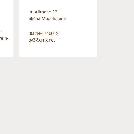
Im Allmend 12
66453 Medelsheim
e
06844-1740012
ein-
pv3@gmx.net