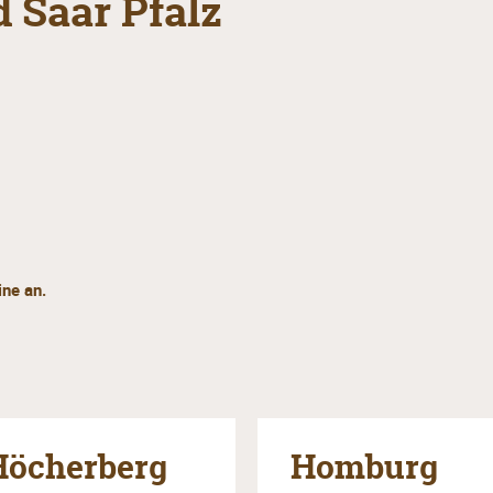
 Saar Pfalz
ne an.
Höcherberg
Homburg