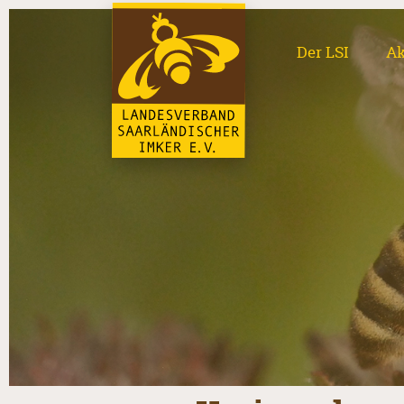
Der LSI
Ak