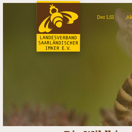
Der LSI
Ak