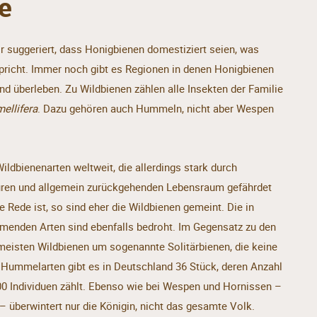
e
. Er suggeriert, dass Honigbienen domestiziert seien, was
spricht. Immer noch gibt es Regionen in denen Honigbienen
d überleben. Zu Wildbienen zählen alle Insekten der Familie
ellifera
. Dazu gehören auch Hummeln, nicht aber Wespen
ildbienenarten weltweit, die allerdings stark durch
uren und allgemein zurückgehenden Lebensraum gefährdet
 Rede ist, so sind eher die Wildbienen gemeint. Die in
enden Arten sind ebenfalls bedroht. Im Gegensatz zu den
eisten Wildbienen um sogenannte Solitärbienen, die keine
Hummelarten gibt es in Deutschland 36 Stück, deren Anzahl
500 Individuen zählt. Ebenso wie bei Wespen und Hornissen –
 überwintert nur die Königin, nicht das gesamte Volk.