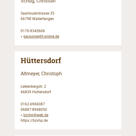
Schug, Christian
Saarlouierstrasse 35
66798 Wallerfangen
0170-9345606
»
gaujunge@t-online.de
Hüttersdorf
Altmeyer, Christoph
Leikenbergstr. 2
66839 Hüttersdorf
0162-6966087
06887-8948050
»
bzvhp@web.de
https://bzvhp.de