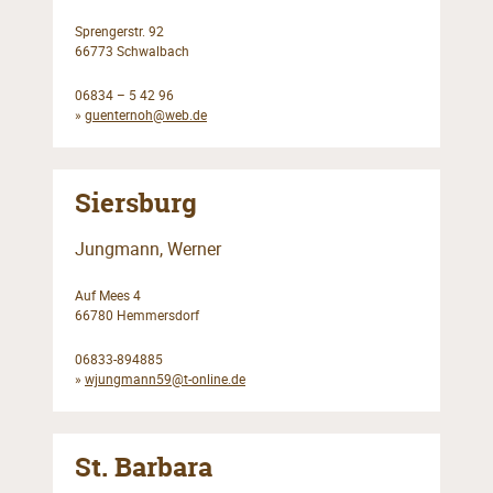
Sprengerstr. 92
66773 Schwalbach
06834 – 5 42 96
»
guenternoh@web.de
Siersburg
Jungmann, Werner
Auf Mees 4
66780 Hemmersdorf
06833-894885
»
wjungmann59@t-online.de
St. Barbara