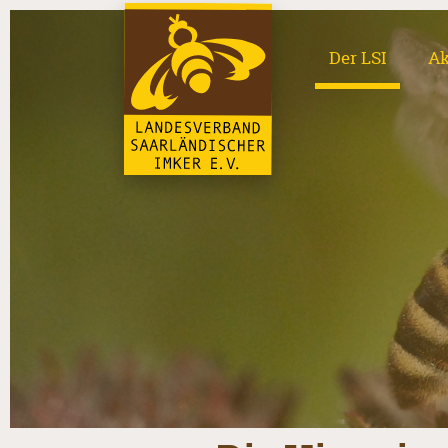
Der LSI
Ak