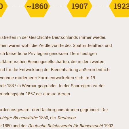
0
~1860
1907
192
tierten in der Geschichte Deutschlands immer wieder.
rmen waren wohl die Zeidlerzünfte des Spätmittelalters und
uch kaiserliche Privilegien genossen. Dem heutigen
fklärerischen Bienengesellschaften, die in der zweiten
und für die Entwicklung der Bienenhaltung außerordentlich
vereine modernerer Form entwickelten sich im 19.
rde 1837 in Weimar gegründet. In der Saarregion ist der
ündungsjahr 1857 der älteste Verein.
urden insgesamt drei Dachorganisationen gegründet: Die
higer Bienenwirthe
1850, der
Deutsche
n
1880 und der
Deutsche Reichsverein für Bienenzucht
1902.