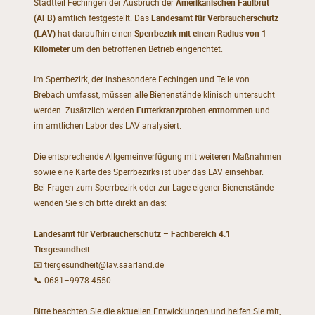
Stadtteil Fechingen der Ausbruch der
Amerikanischen Faulbrut
(AFB)
amtlich festgestellt. Das
Landesamt für Verbraucherschutz
(LAV)
hat daraufhin einen
Sperrbezirk mit einem Radius von 1
Kilometer
um den betroffenen Betrieb eingerichtet.
Im Sperrbezirk, der insbesondere Fechingen und Teile von
Brebach umfasst, müssen alle Bienenstände klinisch untersucht
werden. Zusätzlich werden
Futterkranzproben entnommen
und
im amtlichen Labor des LAV analysiert.
Die entsprechende Allgemeinverfügung mit weiteren Maßnahmen
sowie eine Karte des Sperrbezirks ist über das LAV einsehbar.
Bei Fragen zum Sperrbezirk oder zur Lage eigener Bienenstände
wenden Sie sich bitte direkt an das:
Landesamt für Verbraucherschutz – Fachbereich 4.1
Tiergesundheit
📧
tiergesundheit@lav.saarland.de
📞 0681–9978 4550
Bitte beachten Sie die aktuellen Entwicklungen und helfen Sie mit,