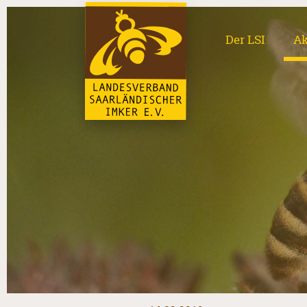
Der LSI
Ak