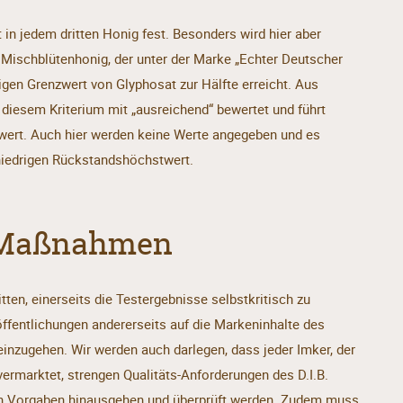
t in jedem dritten Honig fest. Besonders wird hier aber
r Mischblütenhonig, der unter der Marke „Echter Deutscher
igen Grenzwert von Glyphosat zur Hälfte erreicht. Aus
 diesem Kriterium mit „ausreichend“ bewertet und führt
ert. Auch hier werden keine Werte angegeben und es
 niedrigen Rückstandshöchstwert.
 Maßnahmen
itten, einerseits die Testergebnisse selbstkritisch zu
öffentlichungen andererseits auf die Markeninhalte des
einzugehen. Wir werden auch darlegen, dass jeder Imker, der
ermarktet, strengen Qualitäts-Anforderungen des D.I.B.
chen Vorgaben hinausgehen und überprüft werden. Zudem muss