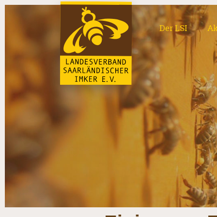
Der LSI
Ak