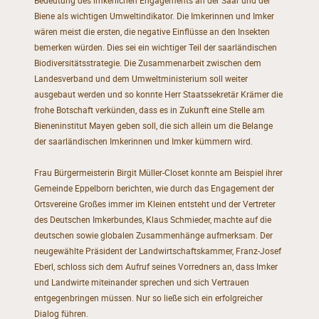
Bedeutung des imkerlichen Engagements an der Saar und der
Biene als wichtigen Umweltindikator. Die Imkerinnen und Imker
wären meist die ersten, die negative Einflüsse an den Insekten
bemerken würden. Dies sei ein wichtiger Teil der saarländischen
Biodiversitätsstrategie. Die Zusammenarbeit zwischen dem
Landesverband und dem Umweltministerium soll weiter
ausgebaut werden und so konnte Herr Staatssekretär Krämer die
frohe Botschaft verkünden, dass es in Zukunft eine Stelle am
Bieneninstitut Mayen geben soll, die sich allein um die Belange
der saarländischen Imkerinnen und Imker kümmern wird.
Frau Bürgermeisterin Birgit Müller-Closet konnte am Beispiel ihrer
Gemeinde Eppelborn berichten, wie durch das Engagement der
Ortsvereine Großes immer im Kleinen entsteht und der Vertreter
des Deutschen Imkerbundes, Klaus Schmieder, machte auf die
deutschen sowie globalen Zusammenhänge aufmerksam. Der
neugewählte Präsident der Landwirtschaftskammer, Franz-Josef
Eberl, schloss sich dem Aufruf seines Vorredners an, dass Imker
und Landwirte miteinander sprechen und sich Vertrauen
entgegenbringen müssen. Nur so ließe sich ein erfolgreicher
Dialog führen.