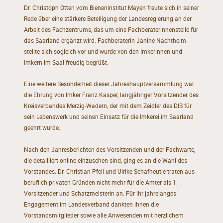
Dr. Christoph Otten vom Bieneninstitut Mayen freute sich in seiner
Rede über eine stärkere Beteiligung der Landesregierung an der
Arbeit des Fachzentrums, das um eine Fachberaterinnenstelle für
das Saarland ergänzt wird. Fachberaterin Janine Nachtheim
stellte sich sogleich vor und wurde von den Imkerinnen und
Imkern im Saal freudig begrüßt.
Eine weitere Besonderheit dieser Jahreshauptversammlung war
die Ehrung von Imker Franz Kasper, langjähriger Vorsitzender des
Kreisverbandes Merzig-Wadern, der mit dem Zeidler des DIB für
sein Lebenswerk und seinen Einsatz für die Imkerei im Saarland
geehrt wurde.
Nach den Jahresberichten des Vorsitzenden und der Fachwarte,
die detailliert online einzusehen sind, ging es an die Wahl des
Vorstandes. Dr. Christian Pfeil und Ulrike Schafheutle traten aus
beruflich-privaten Gründen nicht mehr für die Ämter als 1.
Vorsitzender und Schatzmeisterin an. Für ihr jahrelanges
Engagement im Landesverband dankten ihnen die
Vorstandsmitglieder sowie alle Anwesenden mit herzlichem