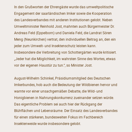
In den Grußworten der Ehrengäste wurde das umweltpolitische
Engagement der saarländischen Imker sowie die Kooperation
des Landesverbandes mit anderen Institutionen gelobt. Neben
Umweltminister Reinhold Jost, mahnten auch Bürgermeister Dr.
Andreas Feld (Eppelborn) und Daniela Feld, die Landrat Sören
Meng (Neunkirchen) vertrat, den individuellen Beitrag an, den ein
jeder zum Umwelt- und Insektenschutz leisten kann.
Insbesondere die Verbreitung von Schottergärten wurde kritisiert.
„Jeder hat die Möglichkeit, im wahrsten Sinne des Wortes, etwas
vor der eigenen Haustür zu tun.“, so Minister Jost.
August-Wilhelm Schinkel, Präsidiumsmitglied des Deutschen
Imkerbundes, hob auch die Bedeutung der Wildbienen hervor und
warnte vor einer unsachgemäßen Debatte, die Wild- und
Honigbienen in Nahrungskonkurrenz zueinander setzen würde.
Das eigentliche Problem sei auch hier der Rückgang der
Blühflächen und Lebensräume. Der Einsatz des Landesverbandes
für einen stärkeren, bundesweiten Fokus im Fachbereich
Insektenweide wurde insbesondere gelobt.