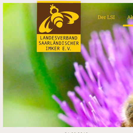
Der LSI
Ak