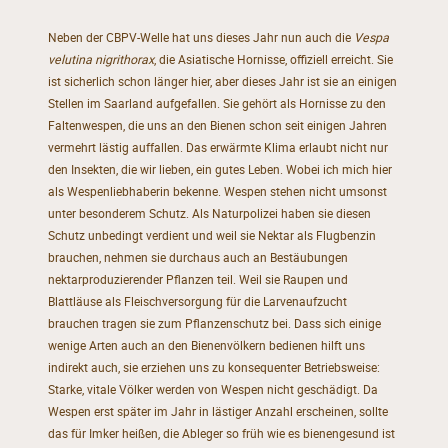
Neben der CBPV-Welle hat uns dieses Jahr nun auch die
Vespa
velutina nigrithorax
, die Asiatische Hornisse, offiziell erreicht. Sie
ist sicherlich schon länger hier, aber dieses Jahr ist sie an einigen
Stellen im Saarland aufgefallen. Sie gehört als Hornisse zu den
Faltenwespen, die uns an den Bienen schon seit einigen Jahren
vermehrt lästig auffallen. Das erwärmte Klima erlaubt nicht nur
den Insekten, die wir lieben, ein gutes Leben. Wobei ich mich hier
als Wespenliebhaberin bekenne. Wespen stehen nicht umsonst
unter besonderem Schutz. Als Naturpolizei haben sie diesen
Schutz unbedingt verdient und weil sie Nektar als Flugbenzin
brauchen, nehmen sie durchaus auch an Bestäubungen
nektarproduzierender Pflanzen teil. Weil sie Raupen und
Blattläuse als Fleischversorgung für die Larvenaufzucht
brauchen tragen sie zum Pflanzenschutz bei. Dass sich einige
wenige Arten auch an den Bienenvölkern bedienen hilft uns
indirekt auch, sie erziehen uns zu konsequenter Betriebsweise:
Starke, vitale Völker werden von Wespen nicht geschädigt. Da
Wespen erst später im Jahr in lästiger Anzahl erscheinen, sollte
das für Imker heißen, die Ableger so früh wie es bienengesund ist