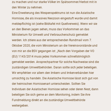
zu machen und nur starke Völker im Spätsommer/Herbst mit in
den Winter zu nehmen.
Eine Erweiterung des Wespenspektrums ist nun die Asiatische
Hornisse, die als invasives Neozoon eingestuft wurde und damit
meldepflichtig ist (siehe Bildtafel mit Quellverweis). Wenn wir sie
an den Bienen jagen sehen, muss das Vorkommen an das
Ministerium für Umwelt und Verbraucherschutz gemeldet
werden. Ich zitiere aus der entsprechenden Rundmail vom 7.
Oktober 2020, die vom Ministerium an die Vereinsvorstände und
von mir an die BSV gegangen ist: „Nach den Vorgaben der VO
(EU) 1143/2014 muss jedes Vorkommen schnellstmöglich
gemeldet werden. Ansprechpartner für solche Nachweise sind die
zuständigen Umweltbehörden. Daran sollte sich jeder beteiligen.
Wir empfehlen vor allem den Imkern und Imkerverbänden hier
umsichtig zu handeln. Die Asiatische Hornisse lässt sich gut von
der heimischen Hornissenart unterscheiden. Sollten Sie
Individuen der Asiatischen Hornisse sehen oder deren Nest, dann
beteiligen Sie sich gerne an dem Monitoring, indem Sie ihre
Fundmeldung direkt an die zuständige Umweltbehörde
weitergeben.