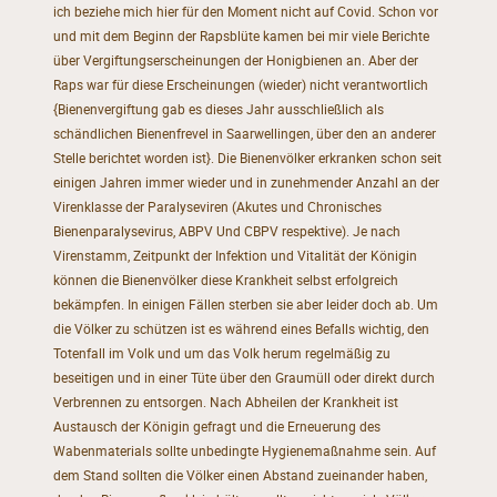
ich beziehe mich hier für den Moment nicht auf Covid. Schon vor
und mit dem Beginn der Rapsblüte kamen bei mir viele Berichte
über Vergiftungserscheinungen der Honigbienen an. Aber der
Raps war für diese Erscheinungen (wieder) nicht verantwortlich
{Bienenvergiftung gab es dieses Jahr ausschließlich als
schändlichen Bienenfrevel in Saarwellingen, über den an anderer
Stelle berichtet worden ist}. Die Bienenvölker erkranken schon seit
einigen Jahren immer wieder und in zunehmender Anzahl an der
Virenklasse der Paralyseviren (Akutes und Chronisches
Bienenparalysevirus, ABPV Und CBPV respektive). Je nach
Virenstamm, Zeitpunkt der Infektion und Vitalität der Königin
können die Bienenvölker diese Krankheit selbst erfolgreich
bekämpfen. In einigen Fällen sterben sie aber leider doch ab. Um
die Völker zu schützen ist es während eines Befalls wichtig, den
Totenfall im Volk und um das Volk herum regelmäßig zu
beseitigen und in einer Tüte über den Graumüll oder direkt durch
Verbrennen zu entsorgen. Nach Abheilen der Krankheit ist
Austausch der Königin gefragt und die Erneuerung des
Wabenmaterials sollte unbedingte Hygienemaßnahme sein. Auf
dem Stand sollten die Völker einen Abstand zueinander haben,