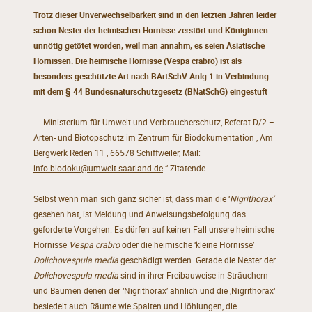
Trotz dieser Unverwechselbarkeit sind in den letzten Jahren leider
schon Nester der heimischen Hornisse zerstört und Königinnen
unnötig getötet worden, weil man annahm, es seien Asiatische
Hornissen. Die heimische Hornisse (Vespa crabro) ist als
besonders geschützte Art nach BArtSchV Anlg.1 in Verbindung
mit dem § 44 Bundesnaturschutzgesetz (BNatSchG) eingestuft
…..Ministerium für Umwelt und Verbraucherschutz, Referat D/2 –
Arten- und Biotopschutz im Zentrum für Biodokumentation , Am
Bergwerk Reden 11 , 66578 Schiffweiler, Mail:
info.biodoku@umwelt.saarland.de
“ Zitatende
Selbst wenn man sich ganz sicher ist, dass man die ‘
Nigrithorax’
gesehen hat, ist Meldung und Anweisungsbefolgung das
geforderte Vorgehen. Es dürfen auf keinen Fall unsere heimische
Hornisse
Vespa crabro
oder die heimische ‘kleine Hornisse’
Dolichovespula media
geschädigt werden. Gerade die Nester der
Dolichovespula media
sind in ihrer Freibauweise in Sträuchern
und Bäumen denen der ‘Nigrithorax’ ähnlich und die ‚Nigrithorax‘
besiedelt auch Räume wie Spalten und Höhlungen, die