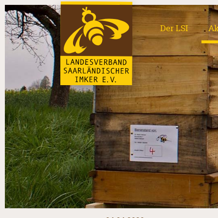
Der LSI
Ak