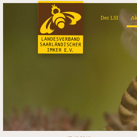
Der LSI
Ak