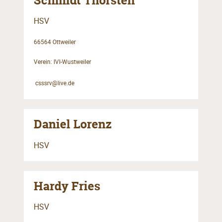
Schmidt Thorsten
HSV
66564 Ottweiler
Verein: IVI-Wustweiler
csssrv@live.de
Daniel Lorenz
HSV
Hardy Fries
HSV