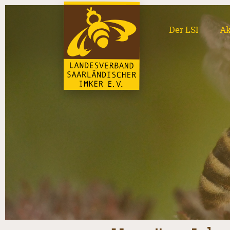
Der LSI
Ak