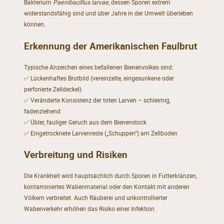
Bakterium
Paenibacillus larvae
, dessen Sporen extrem
widerstandsfähig sind und über Jahre in der Umwelt überleben
können.
Erkennung der Amerikanischen Faulbrut
Typische Anzeichen eines befallenen Bienenvolkes sind:
✅ Lückenhaftes Brutbild (vereinzelte, eingesunkene oder
perforierte Zelldeckel)
✅ Veränderte Konsistenz der toten Larven – schleimig,
fadenziehend
✅ Übler, fauliger Geruch aus dem Bienenstock
✅ Eingetrocknete Larvenreste („Schuppen“) am Zellboden
Verbreitung und Risiken
Die Krankheit wird hauptsächlich durch Sporen in Futterkränzen,
kontaminiertes Wabenmaterial oder den Kontakt mit anderen
Völkern verbreitet. Auch Räuberei und unkontrollierter
Wabenverkehr erhöhen das Risiko einer Infektion.