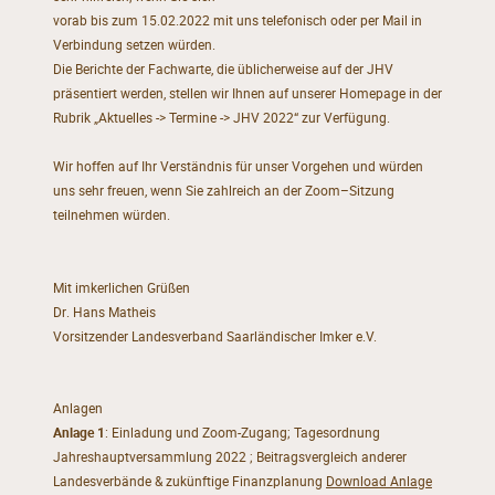
vorab bis zum
15.02.2022 mit uns telefonisch oder per Mail in
Verbindung setzen würden.
Die Berichte
der Fachwarte
, die üblicherweise auf der JHV
präsentiert werden, stellen wir Ihnen auf
unserer Homepage
in der
Rubrik „Aktuelles
->
Termine
->
JHV 202
2
“
zur Verfügung.
Wir hoffen auf I
hr Verständnis für unser Vorgehen und würden
uns
sehr
freuen, wenn Sie zahlre
ich
an
der
Zoom
–
Sitzung
teilnehmen würden
.
Mit imkerlichen Grüßen
Dr
. Hans Matheis
Vorsitzender Landesverband Saarländischer Imker
e.V.
Anlagen
Anlage 1
: Einladung und Zoom-Zugang;
Tagesordnung
Jahreshauptversammlung 2022 ;
Beitragsvergleich anderer
Landesverbände
& zukünftige Finanzplanung
Download Anlage