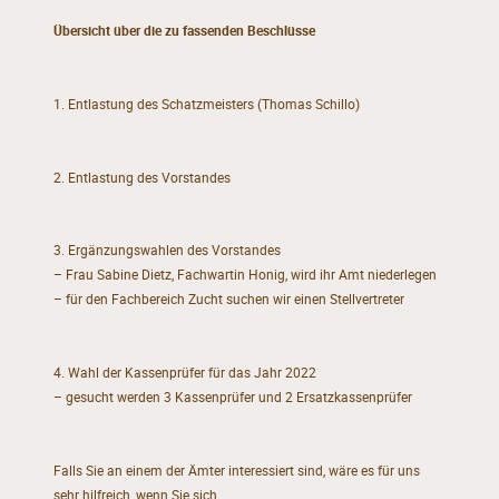
Übersicht
über die
zu fassenden Beschlüsse
1. Entlastung des Schatzmeisters
(Thomas Schillo
)
2. Entlastung des Vorstand
e
s
3. Er
gänzungswahlen
des Vorstandes
–
Frau Sabine Dietz, Fachwartin Honig, wird ihr Amt niederlegen
–
f
ür den Fachbereich
Zuc
h
t suchen wir einen Stellvertreter
4. Wahl de
r Kassenprüfer für das Jahr 2022
–
gesucht werden 3 Kassenprüfer und 2 Ersatzkassenprüfer
Falls Sie an einem der Ämter interessiert sind, wäre es für uns
sehr hilfreich, wenn Sie sich