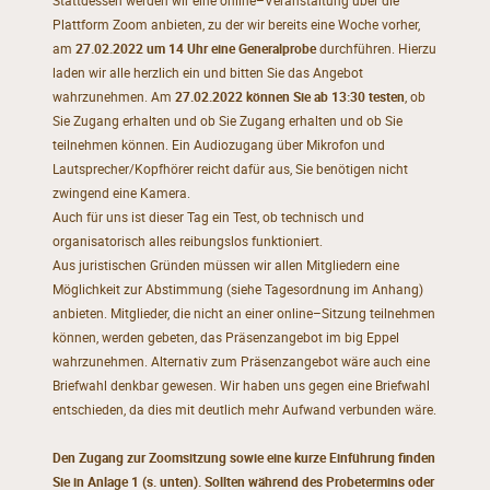
Stattdessen
werden
wir
e
ine online
–
Veranstaltung über die
Plattform Zoom
anbieten
, zu der wir bereits eine Woche
vorher,
am
27.02.2022 um 14 Uh
r eine Generalprobe
durchführen. Hier
zu
laden wir
alle
herzlich ein
und bitten Sie das Angebot
wahrzunehmen. Am
27.02.2022
können Sie
ab 13:30
testen
, ob
Sie
Zugang erhalten und
ob
Sie
Z
ugang erhalten und ob Sie
teilnehmen können. Ein Audiozugang über
Mikrofon und
Lautsprecher/Kopfhörer reicht dafür aus, Sie benötigen nicht
zwingend eine Kamera.
Auch für uns ist dieser Tag ein Test, ob technisch und
organisatorisch alles reibungslos funkt
ioniert.
Aus juristischen Gründen müssen wir allen Mitgliedern eine
Möglichkeit zur Abstimmung
(siehe
Tagesordnung im Anhang)
anbieten
.
Mitglieder, die nicht an einer online
–
Sitzung teilnehmen
können,
werden
gebeten, das Präsenzangebot im big Eppel
wahrzunehmen. Alternativ zum Präsenzangebot
wäre auch eine
Briefwahl denkbar gewesen.
Wir haben uns gegen eine Briefwahl
entschieden, da
dies mit
deutlich mehr Aufwand verbunden wäre.
Den Zugang zur Zoomsitzung sowie eine kurze Einführung finden
Sie in Anlage 1 (s. unten). Sollten während des Probetermins oder