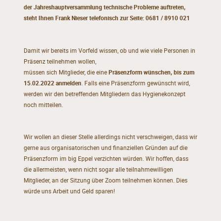
der Jahreshauptversammlung technische Probleme auftreten,
steht Ihnen Frank Nieser telefonisch zur Seite: 0681 / 8910 021
Damit wir bereits
im
Vorfeld wissen, ob und wie viele Personen
in
Präs
enz teilnehmen
wollen,
müss
en
sich
Mitglieder, die eine
Präsenzform wünschen,
bis zum
15.02.2022
anmelden
.
Falls eine Präsenzform gewünscht wird,
werden wir den betreffenden Mitgliedern das Hygienekonzept
noch mitteilen.
Wir wollen an dieser Stelle
allerdings nicht verschweigen, dass wir
gerne aus organisatorischen und
finanziellen Gründen auf die
Präs
enzform im big Eppel verzichten würden.
Wir hoffen, dass
die
allermeisten, wenn nicht sogar alle teilnahmewilligen
Mitglieder, an der Sitzung über Zoom
teilnehmen
können.
Dies
würde uns Arbeit und Geld sparen!