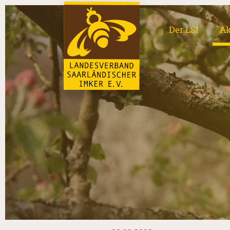
Der LSI
Ak