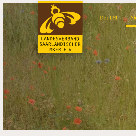
Der LSI
Ak