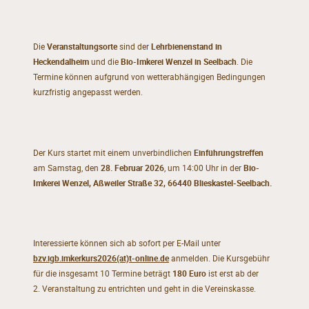
Die
Veranstaltungsorte
sind der
Lehrbienenstand in
Heckendalheim
und die
Bio-Imkerei Wenzel in Seelbach
. Die
Termine können aufgrund von wetterabhängigen Bedingungen
kurzfristig angepasst werden.
Der Kurs startet mit einem unverbindlichen
Einführungstreffen
am Samstag, den
28. Februar 2026
, um 14:00 Uhr in der
Bio-
Imkerei Wenzel
, Aßweiler Straße 32, 66440 Blieskastel-Seelbach.
Interessierte können sich ab sofort per E-Mail unter
bzv.igb.imkerkurs2026(at)t-online.de
anmelden. Die Kursgebühr
für die insgesamt 10 Termine beträgt
180 Euro
ist erst ab der
2. Veranstaltung zu entrichten und geht in die Vereinskasse.