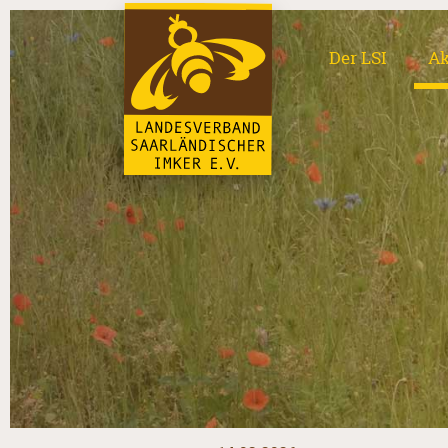
Der LSI
Ak