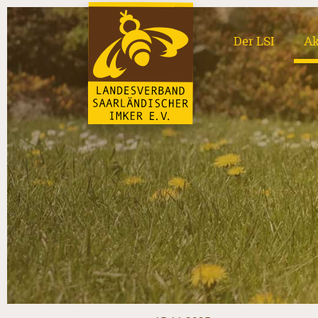
Der LSI
Ak