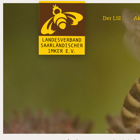
Der LSI
Ak